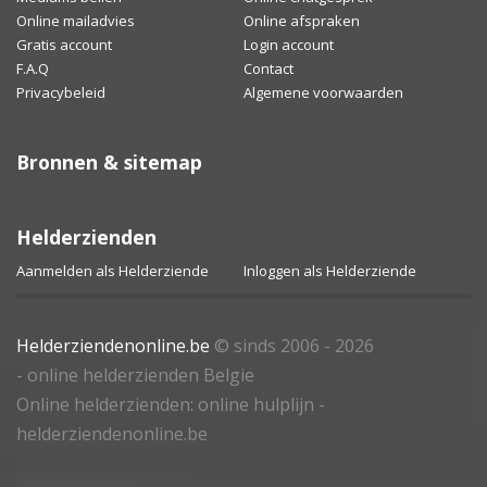
Online mailadvies
Online afspraken
Gratis account
Login account
F.A.Q
Contact
Privacybeleid
Algemene voorwaarden
Bronnen & sitemap
Helderzienden
Aanmelden als Helderziende
Inloggen als Helderziende
Helderziendenonline.be
© sinds 2006 - 2026
- online helderzienden Belgie
Online helderzienden: online hulplijn -
helderziendenonline.be