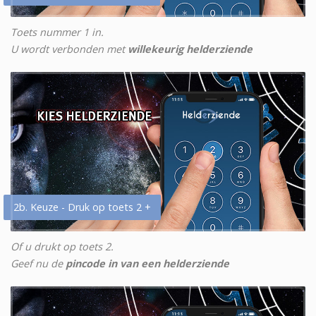
Toets nummer 1 in.
U wordt verbonden met
willekeurig helderziende
2b. Keuze - Druk op toets 2 +
Of u drukt op toets 2.
Geef nu de
pincode in van een helderziende