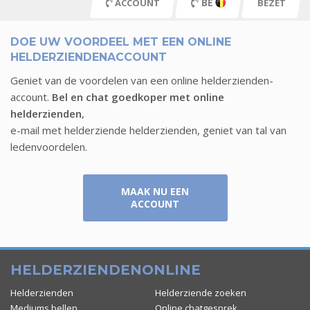
BE
ACCOUNT
BEZET
DOE UW VOORDEEL MET EEN ONLINE
HELDERZIENDENACCOUNT
Geniet van de voordelen van een online helderzienden-
account.
Bel en chat goedkoper met online
helderzienden
,
e-mail met helderziende helderzienden, geniet van tal van
ledenvoordelen.
MAAK NU EEN
ACCOUNT
HELDERZIENDENONLINE
Helderzienden
Helderziende zoeken
Mediums bellen
Online chatgesprek