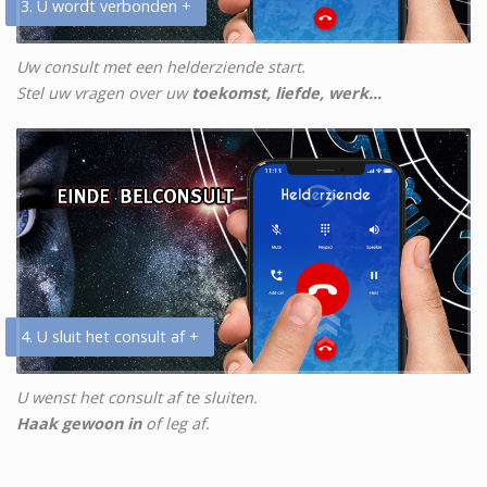
3. U wordt verbonden +
Uw consult met een helderziende start.
Stel uw vragen over uw
toekomst, liefde, werk...
4. U sluit het consult af +
U wenst het consult af te sluiten.
Haak gewoon in
of leg af.