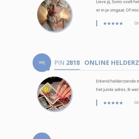
Lieve jij, Soms voelt h
er in je omgaat. Of mis
Onl
PIN
2818
ONLINE HELDERZ
VRIJ
Erkend helderziende me
het juiste adres. Ik we
Onl