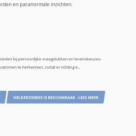
orden en paranormale inzichten.
e bieden bij persoonlijke vraagstukken en levenskeuzes.
tronen te herkennen, zodat er richting e...
HELDERZIENDE IS BESCHIKBAAR - LEES MEER