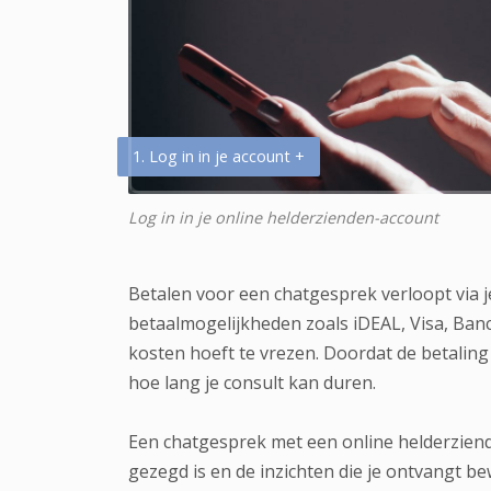
1. Log in in je account +
Log in in je online helderzienden-account
Betalen voor een chatgesprek verloopt via j
betaalmogelijkheden zoals iDEAL, Visa, Banco
kosten hoeft te vrezen. Doordat de betaling 
hoe lang je consult kan duren.
Een chatgesprek met een online helderziende 
gezegd is en de inzichten die je ontvangt b