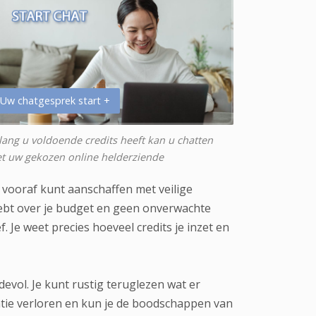
 Uw chatgesprek start +
lang u voldoende credits heeft kan u chatten
t uw gekozen online helderziende
s vooraf kunt aanschaffen met veilige
 hebt over je budget en geen onverwachte
 Je weet precies hoeveel credits je inzet en
evol. Je kunt rustig teruglezen wat er
matie verloren en kun je de boodschappen van