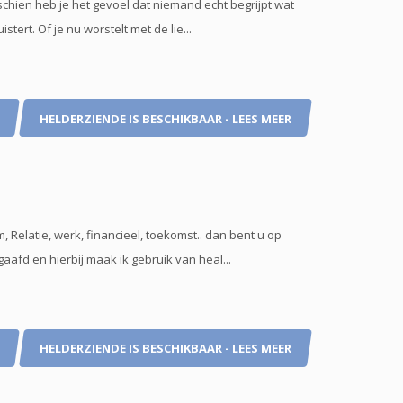
sschien heb je het gevoel dat niemand echt begrijpt wat
ert. Of je nu worstelt met de lie...
HELDERZIENDE IS BESCHIKBAAR - LEES MEER
 Relatie, werk, financieel, toekomst.. dan bent u op
aafd en hierbij maak ik gebruik van heal...
HELDERZIENDE IS BESCHIKBAAR - LEES MEER