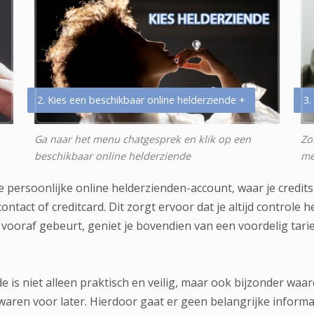
2. Kies een beschikbaar online helderziende +
3.
Ga naar het menu chatgesprek en klik op een
Zo
beschikbaar online helderziende
me
e persoonlijke online helderzienden-account, waar je credit
ntact of creditcard. Dit zorgt ervoor dat je altijd controle
vooraf gebeurt, geniet je bovendien van een voordelig tarief.
is niet alleen praktisch en veilig, maar ook bijzonder waard
ewaren voor later. Hierdoor gaat er geen belangrijke infor