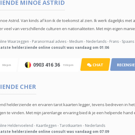
IENDE
MINOE ASTRID
noe Astrid. Van kinds af kon ik de toekomst al zien. Ik werk dagelijks me
 veel van verschillende culturen en nationaliteiten. Met mijn eigen manier
ine Waarzeggen - Paranormaal advies - Medium - Nederlands - Frans - Spaans 
atste helderziende online consult was vandaag om 01:06
t
0903 416 36
CHAT
RECENSIE
90cpm
150cpm
IENDE
CHER
nd helderziende en ervaren tarot kaarten legger, tevens bedreven in het p
en te vinden. Met mijn jarenlange ervaring bied ik je een helpende hand e
ine Heldervoelend - Kaartleggen - Tarotkaarten - Nederlands
atste helderziende online consult was vandaag om 07:09