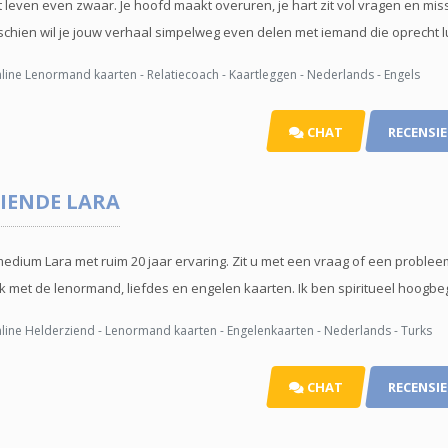
et leven even zwaar. Je hoofd maakt overuren, je hart zit vol vragen en mi
schien wil je jouw verhaal simpelweg even delen met iemand die oprecht luist
ine Lenormand kaarten - Relatiecoach - Kaartleggen - Nederlands - Engels
CHAT
RECENSIE
IENDE
LARA
dium Lara met ruim 20 jaar ervaring. Zit u met een vraag of een probleem,
rk met de lenormand, liefdes en engelen kaarten. Ik ben spiritueel hoogbeg
ine Helderziend - Lenormand kaarten - Engelenkaarten - Nederlands - Turks
CHAT
RECENSIE