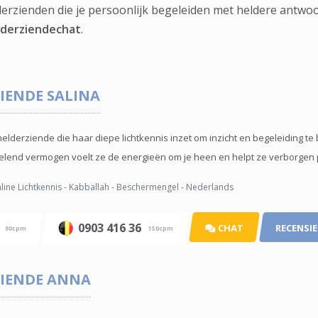
erzienden die je persoonlijk begeleiden met heldere antwo
lderziendechat
.
IENDE
SALINA
helderziende die haar diepe lichtkennis inzet om inzicht en begeleiding t
lend vermogen voelt ze de energieën om je heen en helpt ze verborgen pa
ine Lichtkennis - Kabballah - Beschermengel - Nederlands
t
0903 416 36
CHAT
RECENSIE
90cpm
150cpm
IENDE
ANNA