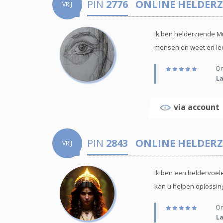
PIN
2776
ONLINE HELDERZ
VRIJ
Ik ben helderziende Mi
mensen en weet en leer
Onl
La
via accoun
PIN
2843
ONLINE HELDERZ
VRIJ
Ik ben een heldervoele
kan u helpen oplossing
Onl
La