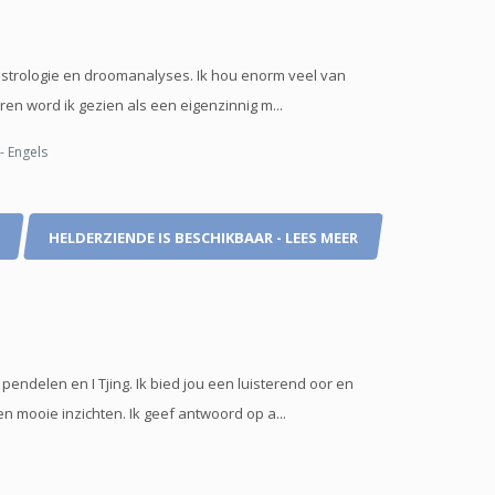
t astrologie en droomanalyses. Ik hou enorm veel van
en word ik gezien als een eigenzinnig m...
- Engels
HELDERZIENDE IS BESCHIKBAAR - LEES MEER
endelen en I Tjing. Ik bied jou een luisterend oor en
n mooie inzichten. Ik geef antwoord op a...