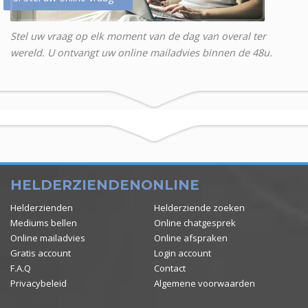
Stel uw vraag op elk moment van de dag van overal ter
wereld. U ontvangt uw online mailadvies binnen de 48u.
HELDERZIENDENONLINE
Helderzienden
Helderziende zoeken
Mediums bellen
Online chatgesprek
Online mailadvies
Online afspraken
Gratis account
Login account
F.A.Q
Contact
Privacybeleid
Algemene voorwaarden