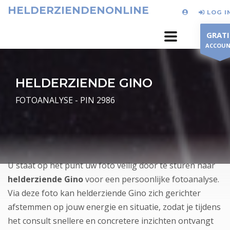
HELDERZIENDENONLINE
LOG I
GRATI
ACCOU
HELDERZIENDE GINO
FOTOANALYSE - PIN 2986
U staat op het punt uw foto veilig door te sturen naar
helderziende Gino
voor een persoonlijke fotoanalyse.
Via deze foto kan helderziende Gino zich gerichter
afstemmen op jouw energie en situatie, zodat je tijdens
het consult snellere en concretere inzichten ontvangt