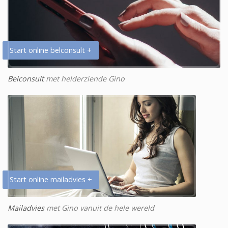
Start online belconsult +
Belconsult
met helderziende Gino
Start online mailadvies +
Mailadvies
met Gino vanuit de hele wereld