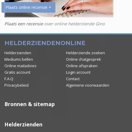
Plaats online recensie +
Plaats een recensie
over online helderziende Gino
HELDERZIENDENONLINE
Helderzienden
Helderziende zoeken
Mediums bellen
Online chatgesprek
Online mailadvies
Online afspraken
Gratis account
Login account
F.A.Q
Contact
Privacybeleid
Algemene voorwaarden
Bronnen & sitemap
Helderzienden