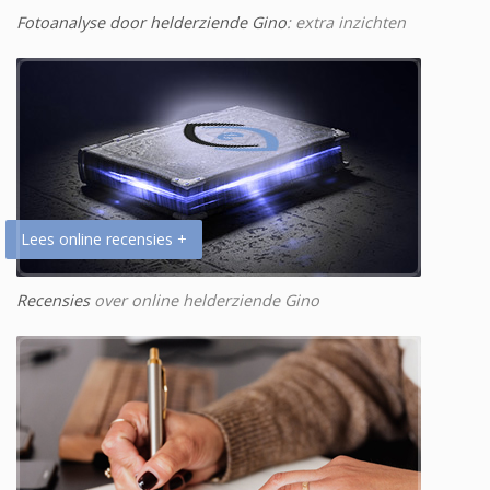
Fotoanalyse door helderziende Gino
: extra inzichten
Lees online recensies +
Recensies
over online helderziende Gino