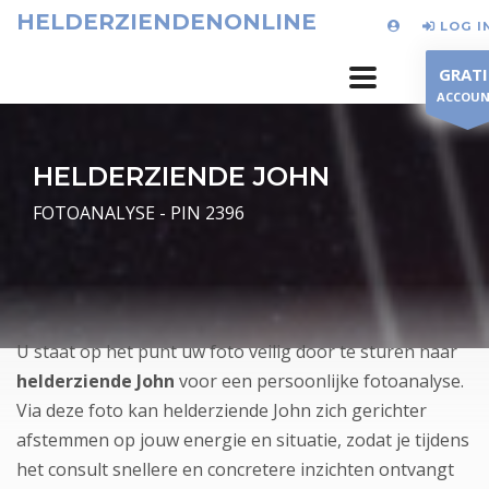
HELDERZIENDENONLINE
LOG I
GRATI
ACCOU
HELDERZIENDE JOHN
FOTOANALYSE - PIN 2396
U staat op het punt uw foto veilig door te sturen naar
helderziende John
voor een persoonlijke fotoanalyse.
Via deze foto kan helderziende John zich gerichter
afstemmen op jouw energie en situatie, zodat je tijdens
het consult snellere en concretere inzichten ontvangt