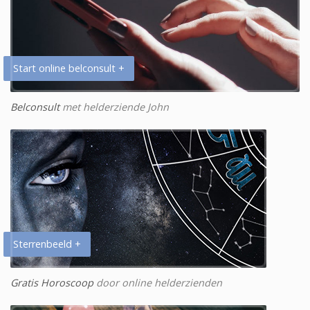
Start online belconsult +
Belconsult
met helderziende John
Sterrenbeeld +
Gratis Horoscoop
door online helderzienden