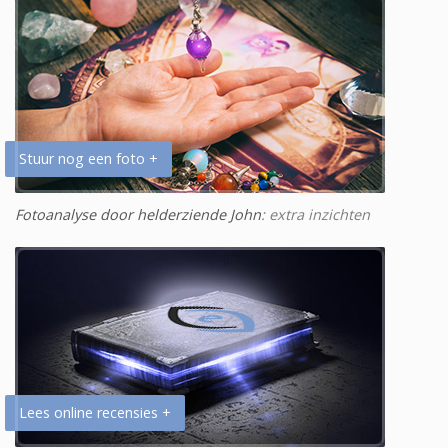
Stuur nog een foto +
Fotoanalyse door helderziende John
: extra inzichten
Lees online recensies +