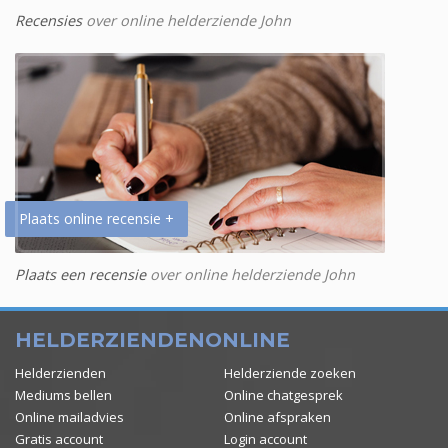
Recensies
over online helderziende John
Plaats online recensie +
Plaats een recensie
over online helderziende John
HELDERZIENDENONLINE
Helderzienden
Helderziende zoeken
Mediums bellen
Online chatgesprek
Online mailadvies
Online afspraken
Gratis account
Login account