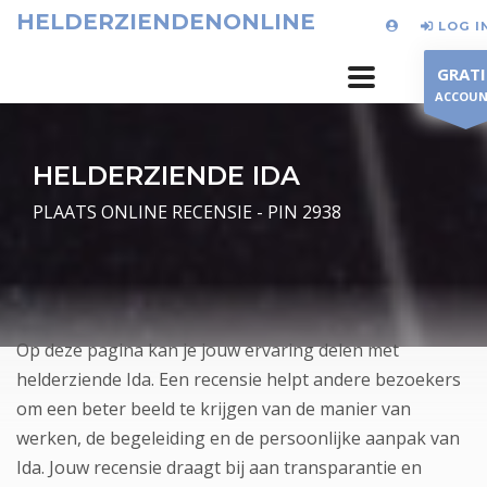
HELDERZIENDENONLINE
LOG I
GRATI
ACCOU
HELDERZIENDE IDA
PLAATS ONLINE RECENSIE - PIN 2938
Op deze pagina kan je jouw ervaring delen met
helderziende Ida. Een recensie helpt andere bezoekers
om een beter beeld te krijgen van de manier van
werken, de begeleiding en de persoonlijke aanpak van
Ida. Jouw recensie draagt bij aan transparantie en