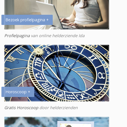
Bezoek profielpagina +
Profielpagina
van online helderziende Ida
Horoscoop +
Gratis Horoscoop
door helderzienden