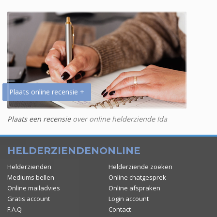
Plaats online recensie +
Plaats een recensie
over online helderziende Ida
HELDERZIENDENONLINE
Helderzienden
Helderziende zoeken
Mediums bellen
Online chatgesprek
Online mailadvies
Online afspraken
Gratis account
Login account
F.A.Q
Contact