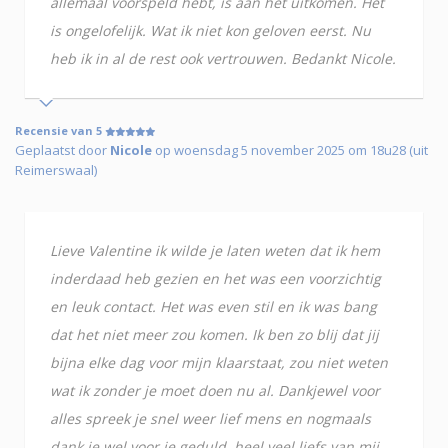
allemaal voorspeld hebt, is aan het uitkomen. Het
is ongelofelijk. Wat ik niet kon geloven eerst. Nu
heb ik in al de rest ook vertrouwen. Bedankt Nicole.
Recensie van 5
Geplaatst door
Nicole
op woensdag 5 november 2025 om 18u28 (uit
Reimerswaal)
Lieve Valentine ik wilde je laten weten dat ik hem
inderdaad heb gezien en het was een voorzichtig
en leuk contact. Het was even stil en ik was bang
dat het niet meer zou komen. Ik ben zo blij dat jij
bijna elke dag voor mijn klaarstaat, zou niet weten
wat ik zonder je moet doen nu al. Dankjewel voor
alles spreek je snel weer lief mens en nogmaals
dank je wel voor je geduld, heel veel liefs van mij